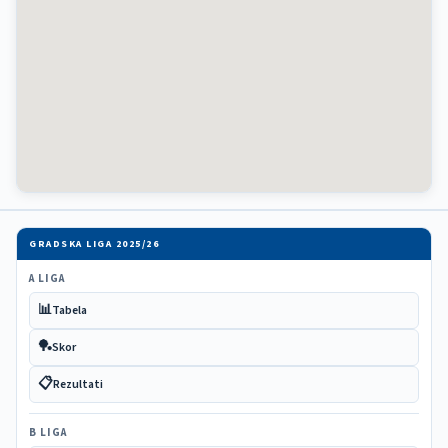
GRADSKA LIGA 2025/26
A LIGA
📊
Tabela
🏓
Skor
📋
Rezultati
B LIGA