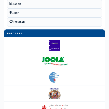
📊
Tabela
🏓
Skor
📋
Rezultati
PARTNERI